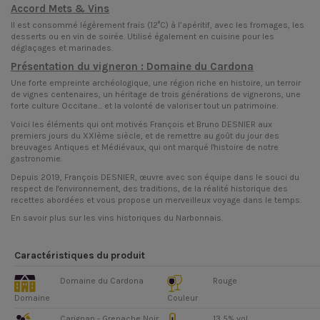
Accord Mets & Vins
Il est consommé légèrement frais (12°C) à l’apéritif, avec les fromages, les
desserts ou en vin de soirée. Utilisé également en cuisine pour les
déglaçages et marinades.
Présentation du vigneron : Domaine du Cardona
Une forte empreinte archéologique, une région riche en histoire, un terroir
de vignes centenaires, un héritage de trois générations de vignerons, une
forte culture Occitane... et la volonté de valoriser tout un patrimoine.
Voici les éléments qui ont motivés François et Bruno DESNIER aux
premiers jours du XXIème siècle, et de remettre au goût du jour des
breuvages Antiques et Médiévaux, qui ont marqué l'histoire de notre
gastronomie.
Depuis 2019, François DESNIER, œuvre avec son équipe dans le souci du
respect de l'environnement, des traditions, de la réalité historique des
recettes abordées et vous propose un merveilleux voyage dans le temps.
En savoir plus sur
les vins historiques du Narbonnais
.
Caractéristiques du produit
Domaine du Cardona
Rouge
Domaine
Couleur
Carignan - Grenache Noir
13,5% vol.