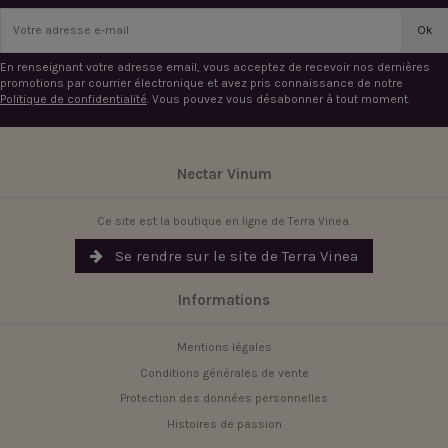
En renseignant votre adresse email, vous acceptez de recevoir nos dernières
promotions par courrier électronique et avez pris connaissance de notre
Politique de confidentialité
. Vous pouvez vous désabonner à tout moment.
Nectar Vinum
Ce site est la boutique en ligne de Terra Vinea.
Se rendre sur le site de Terra Vinea
Informations
Mentions légales
Conditions générales de vente
Protection des données personnelles
Histoires de passion