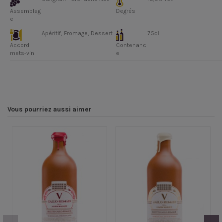
Assemblag
Degrés
e
Apéritif, Fromage, Dessert
75cl
Accord
Contenanc
mets-vin
e
Vous pourriez aussi aimer