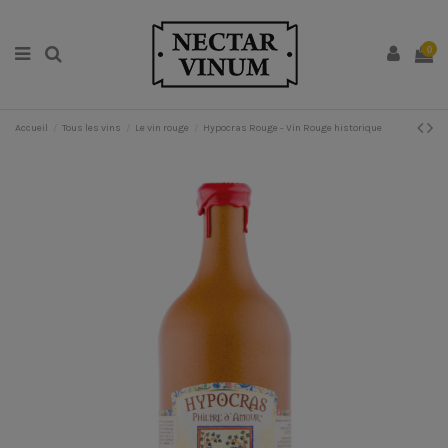
0
Accueil
Tous les vins
Le vin rouge
Hypocras Rouge - Vin Rouge historique