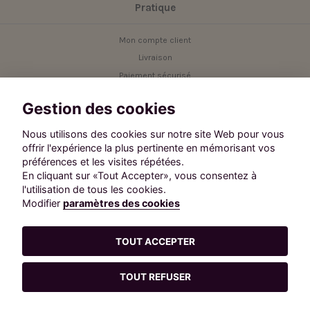
Pratique
Mon compte client
Livraison
Paiement sécurisé
Service client
Gestion des cookies
Contact
Nous utilisons des cookies sur notre site Web pour vous
offrir l'expérience la plus pertinente en mémorisant vos
Besoin d'aide ?
préférences et les visites répétées.
Contactez notre service client.
En cliquant sur «Tout Accepter», vous consentez à
Suivez-nous :
l'utilisation de tous les cookies.
Modifier
paramètres des cookies
TOUT ACCEPTER
L'abus d'alcool est dangereux pour la santé. A consommer avec
modération.
La consommation de boissons alcoolisées pendant la grossesse peut
TOUT REFUSER
avoir des conséquences graves sur la santé de l’enfant.
Ajouter au panier
La vente d’alcool est interdite aux mineurs.
Paramètres Cookies