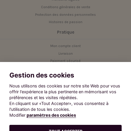
Conditions générales de vente
Protection des données personnelles
Histoires de passion
Pratique
Mon compte client
Livraison
Paiement sécurisé
Service client
Gestion des cookies
Contact
Nous utilisons des cookies sur notre site Web pour vous
offrir l'expérience la plus pertinente en mémorisant vos
Besoin d'aide ?
préférences et les visites répétées.
Contactez notre service client.
En cliquant sur «Tout Accepter», vous consentez à
Suivez-nous :
l'utilisation de tous les cookies.
Modifier
paramètres des cookies