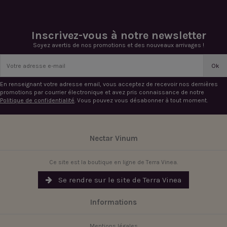
Inscrivez-vous à notre newsletter
Soyez avertis de nos promotions et des nouveaux arrivages !
En renseignant votre adresse email, vous acceptez de recevoir nos dernières
promotions par courrier électronique et avez pris connaissance de notre
Politique de confidentialité
. Vous pouvez vous désabonner à tout moment.
Nectar Vinum
Ce site est la boutique en ligne de Terra Vinea.
Se rendre sur le site de Terra Vinea
Informations
Mentions légales