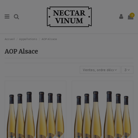
0
Accueil
Appellations
AOP Alsace
AOP Alsace
Ventes, ordre décroissant
3