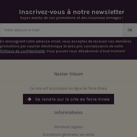
Inscrivez-vous à notre newsletter
Soyez avertis de nos promotions et des nouveaux arrivages !
En renseignant votre adresse email, vous acceptez de recevoir nos dernières
promotions par courrier électronique et avez pris connaissance de notre
Politique de confidentialité
. Vous pouvez vous désabonner à tout moment.
Nectar Vinum
Ce site est la boutique en ligne de Terra Vinea.
Se rendre sur le site de Terra Vinea
Informations
Mentions légales
Conditions générales de vente