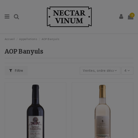
0
Accueil
Appellations
AOP Banyuls
AOP Banyuls
Filtre
Ventes, ordre décroissant
4