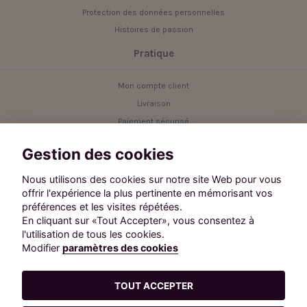
Protection des données personnelles
Histoires de passion
Pratique
Mon compte client
Livraison
Paiement sécurisé
Service client
Gestion des cookies
Contact
Nous utilisons des cookies sur notre site Web pour vous
offrir l'expérience la plus pertinente en mémorisant vos
Besoin d'aide ?
préférences et les visites répétées.
Contactez notre service client.
En cliquant sur «Tout Accepter», vous consentez à
Suivez-nous :
l'utilisation de tous les cookies.
Modifier
paramètres des cookies
TOUT ACCEPTER
L'abus d'alcool est dangereux pour la santé. A consommer avec
modération.