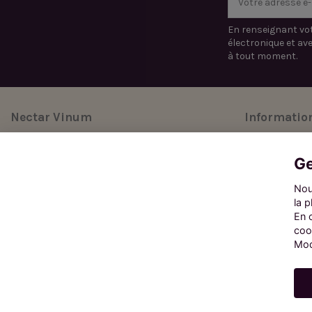
En renseignant vot
électronique et av
à tout moment.
Nectar Vinum
Informatio
Ce site est la boutique en ligne de Terra Vinea.
Mentions léga
Ge
Conditions gén
Se rendre sur le site de Terra Vinea
Nou
Protection de
la 
Histoires de p
En 
coo
Mod
L'a
La consommation de boissons
Paramètres Cookies