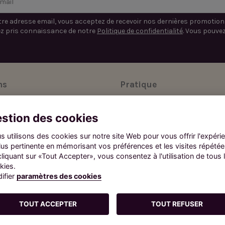
re adresse email, vous acceptez de recevoir nos dernières promotion
ez pris connaissance de notre
Politique de confidentialité
. Vous pouve
ns
Pratique
les
Mon compte client
stion des cookies
érales de vente
Livraison
s utilisons des cookies sur notre site Web pour vous offrir l'expéri
s données personnelles
Paiement sécurisé
plus pertinente en mémorisant vos préférences et les visites répétée
assion
Service client
cliquant sur «Tout Accepter», vous consentez à l'utilisation de tous 
kies.
ifier
paramètres des cookies
bus d'alcool est dangereux pour la santé. A consommer avec modérat
 alcoolisées pendant la grossesse peut avoir des conséquences grav
TOUT ACCEPTER
TOUT REFUSER
La vente d’alcool est interdite aux mineurs.