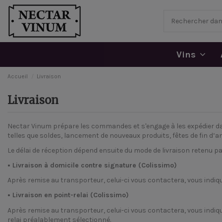
Vins
Accueil
Livraison
Livraison
Nectar Vinum prépare les commandes et s'engage à les expédier da
telles que soldes, lancement de nouveaux produits, fêtes de fin d’
Le délai de réception dépend ensuite du mode de livraison retenu pa
• Livraison à domicile contre signature (Colissimo)
Après remise au transporteur, celui-ci vous contactera, vous indiquan
• Livraison en point-relai (Colissimo)
Après remise au transporteur, celui-ci vous contactera, vous indiquan
relai préalablement sélectionné.