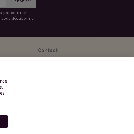
s par courrier
z vous désabonner
Contact
Besoin d'aide ?
Contactez notre service client.
Suivez-nous :
ence
s.
les
ion.
es sur la santé de l’enfant.