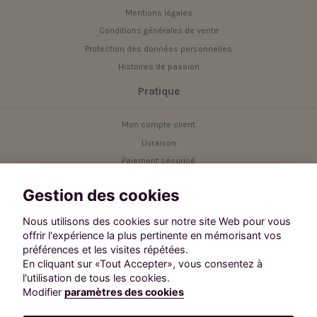
Mentions légales
Conditions générales de vente
Protection des données personnelles
Histoires de passion
Pratique
Mon compte client
Livraison
Paiement sécurisé
Service client
Gestion des cookies
Contact
Nous utilisons des cookies sur notre site Web pour vous
offrir l'expérience la plus pertinente en mémorisant vos
Besoin d'aide ?
préférences et les visites répétées.
Contactez notre service client.
En cliquant sur «Tout Accepter», vous consentez à
Suivez-nous :
l'utilisation de tous les cookies.
Modifier
paramètres des cookies