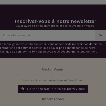
Inscrivez-vous à notre newsletter
Soyez avertis de nos promotions et des nouveaux arrivages !
En renseignant votre adresse email, vous acceptez de recevoir nos dernières
promotions par courrier électronique et avez pris connaissance de notre
Politique de confidentialité
. Vous pouvez vous désabonner à tout moment.
Nectar Vinum
Ce site est la boutique en ligne de Terra Vinea.
Se rendre sur le site de Terra Vinea
Informations