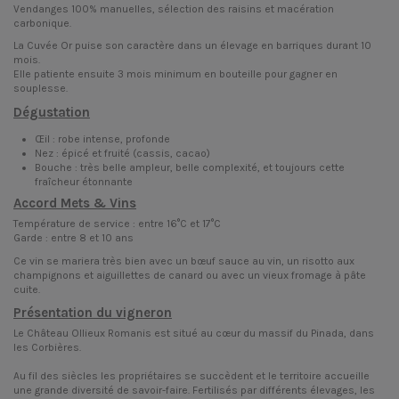
Vendanges 100% manuelles, sélection des raisins et macération
carbonique.
La Cuvée Or puise son caractère dans un élevage en barriques durant 10
mois.
Elle patiente ensuite 3 mois minimum en bouteille pour gagner en
souplesse.
Dégustation
Œil : robe intense, profonde
Nez : épicé et fruité (cassis, cacao)
Bouche : très belle ampleur, belle complexité, et toujours cette
fraîcheur étonnante
Accord Mets & Vins
Température de service : entre 16°C et 17°C
Garde : entre 8 et 10 ans
Ce vin se mariera très bien avec un bœuf sauce au vin, un risotto aux
champignons et aiguillettes de canard ou avec un vieux fromage à pâte
cuite.
Présentation du vigneron
Le Château Ollieux Romanis est situé au cœur du massif du Pinada, dans
les Corbières.
Au fil des siècles les propriétaires se succèdent et le territoire accueille
une grande diversité de savoir-faire. Fertilisés par différents élevages, les