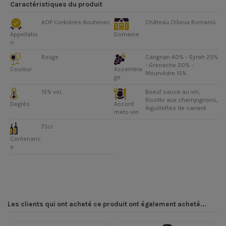
Caractéristiques du produit
AOP Corbières-Boutenac
Château Ollieux Romanis
Appellatio
Domaine
n
Rouge
Carignan 40% - Syrah 25%
- Grenache 20% -
Couleur
Assembla
Mourvèdre 15%
ge
15% vol.
Boeuf sauce au vin,
Risotto aux champignons,
Degrés
Accord
Aiguillettes de canard
mets-vin
75cl
Contenanc
e
Les clients qui ont acheté ce produit ont également acheté...