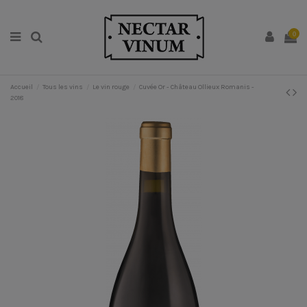
0
Accueil
Tous les vins
Le vin rouge
Cuvée Or - Château Ollieux Romanis -
2018