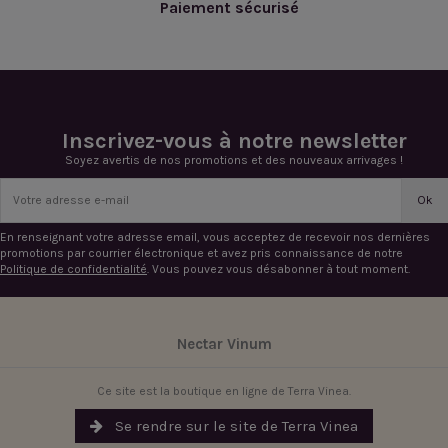
Paiement sécurisé
Inscrivez-vous à notre newsletter
Soyez avertis de nos promotions et des nouveaux arrivages !
En renseignant votre adresse email, vous acceptez de recevoir nos dernières
promotions par courrier électronique et avez pris connaissance de notre
Politique de confidentialité
. Vous pouvez vous désabonner à tout moment.
Nectar Vinum
Ce site est la boutique en ligne de Terra Vinea.
Se rendre sur le site de Terra Vinea