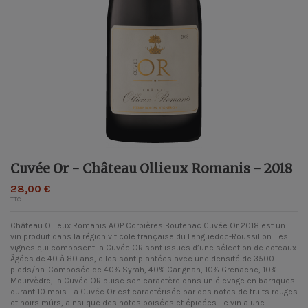
Cuvée Or - Château Ollieux Romanis - 2018
28,00 €
TTC
Château Ollieux Romanis AOP
Corbières Boutenac
Cuvée Or 2018 est un
vin produit dans la région viticole française du Languedoc-Roussillon. Les
vignes qui composent la Cuvée OR sont issues d’une sélection de coteaux.
Âgées de 40 à 80 ans, elles sont plantées avec une densité de 3500
pieds/ha. Composée de 40% Syrah, 40% Carignan, 10% Grenache, 10%
Mourvèdre, la Cuvée OR puise son caractère dans un élevage en barriques
durant 10 mois. La Cuvée Or est caractérisée par des notes de fruits rouges
et noirs mûrs, ainsi que des notes boisées et épicées. Le vin a une