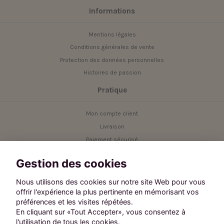
Informations
Mentions légales
Conditions générales de vente
Protection des données personnelles
Histoires de passion
Pratique
Mon compte client
Livraison
Paiement sécurisé
Service client
Gestion des cookies
Contact
Nous utilisons des cookies sur notre site Web pour vous
offrir l'expérience la plus pertinente en mémorisant vos
Besoin d'aide ?
préférences et les visites répétées.
Contactez notre service client.
En cliquant sur «Tout Accepter», vous consentez à
Suivez-nous :
l'utilisation de tous les cookies.