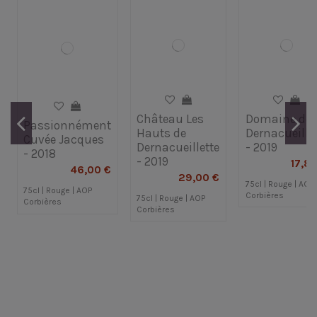
Château Les
Domaine de
Passionnément
Hauts de
Dernacueille
Cuvée Jacques
Dernacueillette
- 2019
- 2018
- 2019
17,8
46,00 €
29,00 €
75cl | Rouge | AOP
75cl | Rouge | AOP
Corbières
75cl | Rouge | AOP
Corbières
Corbières