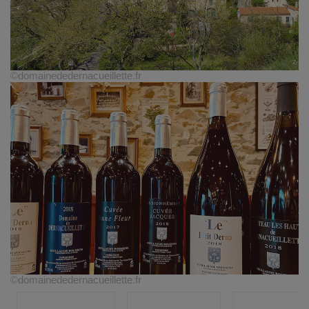
©domainededernacueillette.fr
©domainededernacueillette.fr