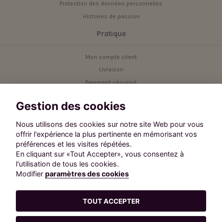
Protection des données personnelles
Histoires de passion
Pratique
Mon compte client
Livraison
Paiement sécurisé
Service client
Gestion des cookies
Contact
Nous utilisons des cookies sur notre site Web pour vous
offrir l'expérience la plus pertinente en mémorisant vos
Besoin d'aide ?
préférences et les visites répétées.
Contactez notre service client.
En cliquant sur «Tout Accepter», vous consentez à
Suivez-nous :
l'utilisation de tous les cookies.
Modifier
paramètres des cookies
TOUT ACCEPTER
L'abus d'alcool est dangereux pour la santé. A consommer avec
modération.