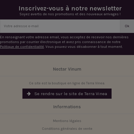
Inscrivez-vous à notre newsletter
Soyez avertis de nos promotions et des nouveaux arrivages !
En renseignant votre adresse email, vous acceptez de recevoir nos dernières
promotions par courrier électronique et avez pris connaissance de notre
Politique de confidentialité
. Vous pouvez vous désabonner à tout moment.
Nectar Vinum
Ce site est la boutique en ligne de Terra Vinea.
Se rendre sur le site de Terra Vinea
Informations
Mentions légales
Conditions générales de vente