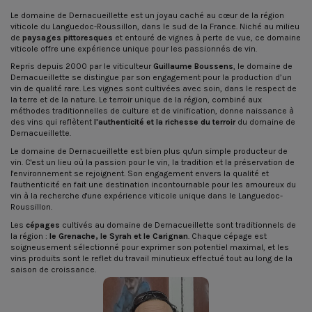
Le domaine de Dernacueillette est un joyau caché au cœur de la région
viticole du Languedoc-Roussillon, dans le sud de la France. Niché au milieu
de
paysages pittoresques
et entouré de vignes à perte de vue, ce domaine
viticole offre une expérience unique pour les passionnés de vin.
Repris depuis 2000 par le viticulteur
Guillaume Boussens
, le domaine de
Dernacueillette se distingue par son engagement pour la production d’un
vin de qualité rare. Les vignes sont cultivées avec soin, dans le respect de
la terre et de la nature. Le terroir unique de la région, combiné aux
méthodes traditionnelles de culture et de vinification, donne naissance à
des vins qui reflètent
l'authenticité et la richesse du terroir
du domaine de
Dernacueillette.
Le domaine de Dernacueillette est bien plus qu'un simple producteur de
vin. C'est un lieu où la passion pour le vin, la tradition et la préservation de
l'environnement se rejoignent. Son engagement envers la qualité et
l'authenticité en fait une destination incontournable pour les amoureux du
vin à la recherche d'une expérience viticole unique dans le Languedoc-
Roussillon.
Les
cépages
cultivés au domaine de Dernacueillette sont traditionnels de
la région :
le Grenache, le Syrah et le Carignan
. Chaque cépage est
soigneusement sélectionné pour exprimer son potentiel maximal, et les
vins produits sont le reflet du travail minutieux effectué tout au long de la
saison de croissance.