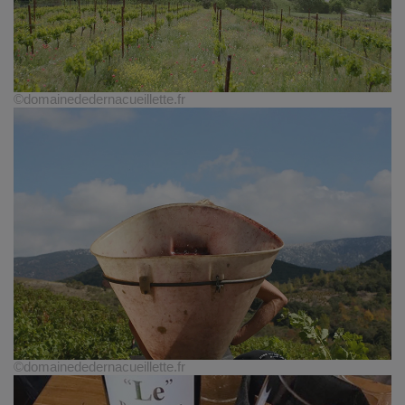
©domainededernacueillette.fr
©domainededernacueillette.fr