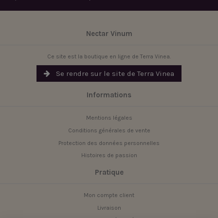
Nectar Vinum
Ce site est la boutique en ligne de Terra Vinea.
Se rendre sur le site de Terra Vinea
Informations
Mentions légales
Conditions générales de vente
Protection des données personnelles
Histoires de passion
Pratique
Mon compte client
Livraison