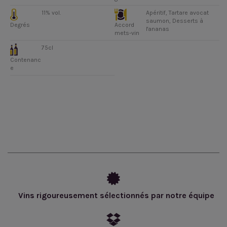
11% vol.
Apéritif, Tartare avocat
saumon, Desserts à
Degrés
Accord
l'ananas
mets-vin
75cl
Contenanc
e
Vins rigoureusement sélectionnés par notre équipe