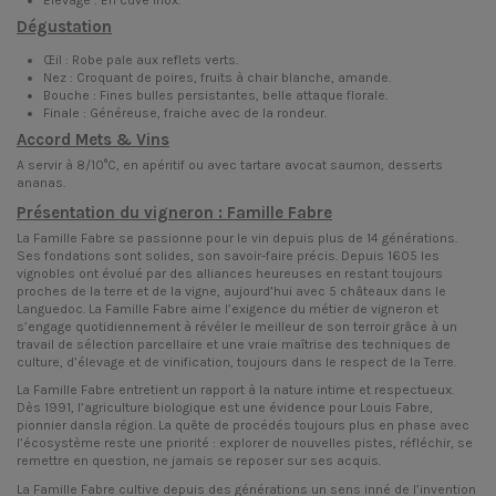
Dégustation
Œil : Robe pale aux reflets verts.
Nez : Croquant de poires, fruits à chair blanche, amande.
Bouche : Fines bulles persistantes, belle attaque florale.
Finale : Généreuse, fraiche avec de la rondeur.
Accord Mets & Vins
A servir à 8/10°C, en apéritif ou avec tartare avocat saumon, desserts
ananas.
Présentation du vigneron : Famille Fabre
La Famille Fabre se passionne pour le vin depuis plus de 14 générations.
Ses fondations sont solides, son savoir-faire précis. Depuis 1605 les
vignobles ont évolué par des alliances heureuses en restant toujours
proches de la terre et de la vigne, aujourd’hui avec 5 châteaux dans le
Languedoc. La Famille Fabre aime l’exigence du métier de vigneron et
s’engage quotidiennement à révéler le meilleur de son terroir grâce à un
travail de sélection parcellaire et une vraie maîtrise des techniques de
culture, d’élevage et de vinification, toujours dans le respect de la Terre.
La Famille Fabre entretient un rapport à la nature intime et respectueux.
Dès 1991, l’agriculture biologique est une évidence pour Louis Fabre,
pionnier dansla région. La quête de procédés toujours plus en phase avec
l’écosystème reste une priorité : explorer de nouvelles pistes, réfléchir, se
remettre en question, ne jamais se reposer sur ses acquis.
La Famille Fabre cultive depuis des générations un sens inné de l’invention