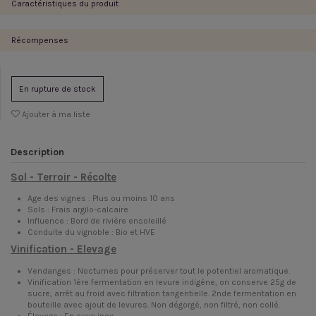
Caractéristiques du produit
Récompenses
En rupture de stock
Ajouter à ma liste
Description
Sol - Terroir - Récolte
Age des vignes : Plus ou moins 10 ans
Sols : Frais argilo-calcaire
Influence : Bord de rivière ensoleillé
Conduite du vignoble : Bio et HVE
Vinification - Elevage
Vendanges : Nocturnes pour préserver tout le potentiel aromatique.
Vinification 1ère fermentation en levure indigène, on conserve 25g de
sucre, arrêt au froid avec filtration tangentielle. 2nde fermentation en
bouteille avec ajout de levures. Non dégorgé, non filtré, non collé.
Élevage : En cuve inox.